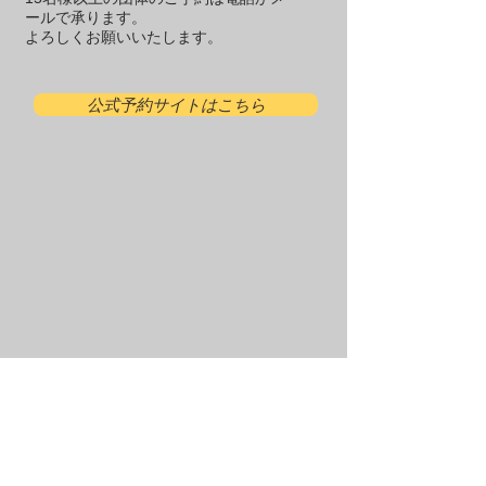
ールで承ります。
​よろしくお願いいたします。
公式予約サイトはこちら
電話：070-3197-1831
​​住所：横須賀市秋谷3621-2
メール：farm@thehousehayama.com