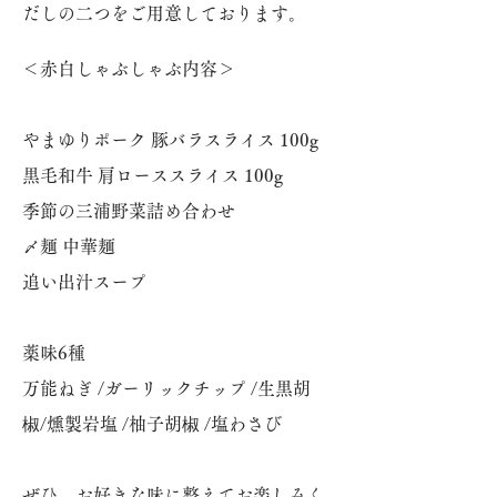
だしの二つをご用意しております。
＜赤白しゃぶしゃぶ内容＞
やまゆりポーク 豚バラスライス 100g
黒毛和牛 肩ローススライス 100g
季節の三浦野菜詰め合わせ
〆麺 中華麺
追い出汁スープ
薬味6種
万能ねぎ /ガーリックチップ /生黒胡
椒/燻製岩塩 /柚子胡椒 /塩わさび
ぜひ、お好きな味に整えてお楽しみく